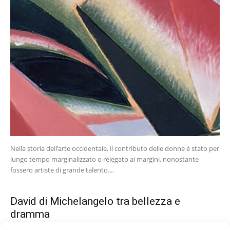
Nella storia dell’arte occidentale, il contributo delle donne è stato per
lungo tempo marginalizzato o relegato ai margini, nonostante
fossero artiste di grande talento....
David di Michelangelo tra bellezza e
dramma
redazione
-
16 Febbraio 2025
0