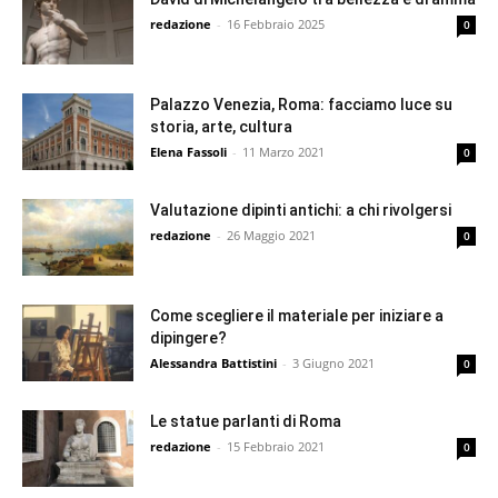
redazione
-
16 Febbraio 2025
0
Palazzo Venezia, Roma: facciamo luce su
storia, arte, cultura
Elena Fassoli
-
11 Marzo 2021
0
Valutazione dipinti antichi: a chi rivolgersi
redazione
-
26 Maggio 2021
0
Come scegliere il materiale per iniziare a
dipingere?
Alessandra Battistini
-
3 Giugno 2021
0
Le statue parlanti di Roma
redazione
-
15 Febbraio 2021
0