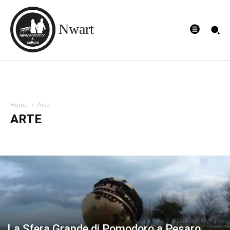
Nwart
Home
Arte
ARTE
Arte
Lifestyle
Tecnologia
Tempo libero
Viaggi e vacanze
La Sfera Grande di Pomodoro a Pesaro