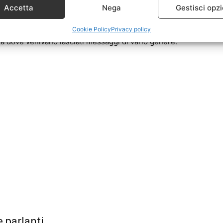
morea molto grande di epoca romana risalente al
Accetta
Nega
Gestisci opzi
robabilmente il Dio Nettuno ed ha degli elementi che
trova nei Musei Capitolini ed è una delle più
Cookie Policy
Privacy policy
na dove venivano lasciati messaggi di vario genere.
e parlanti