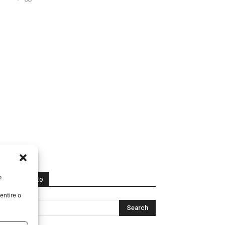
o
Cerca nel sito
entire o