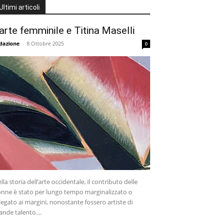
Ultimi articoli
’arte femminile e Titina Maselli
dazione
-
8 Ottobre 2025
0
lla storia dell’arte occidentale, il contributo delle
nne è stato per lungo tempo marginalizzato o
legato ai margini, nonostante fossero artiste di
ande talento....