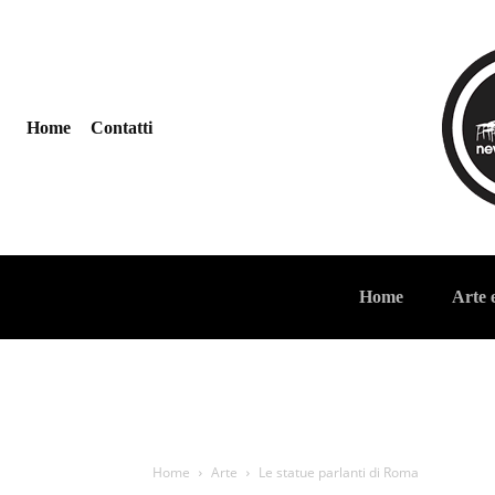
Home
Contatti
Home
Arte 
Home
Arte
Le statue parlanti di Roma