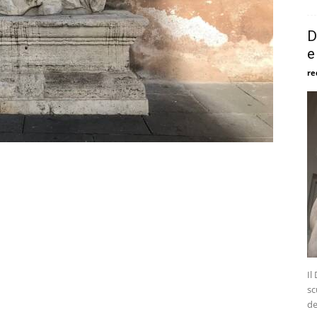
D
e
re
Il
sc
de