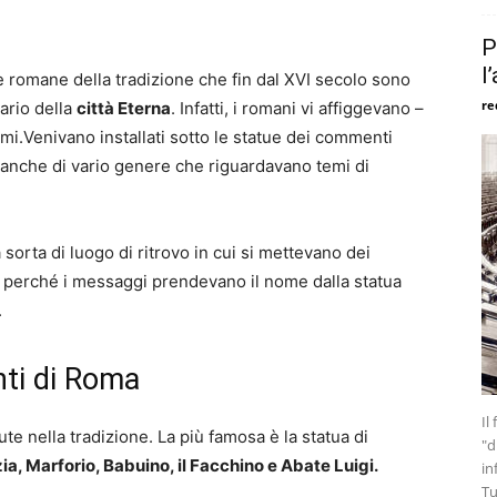
P
l
 romane della tradizione che fin dal XVI secolo sono
re
ario della
città Eterna
. Infatti, i romani vi affiggevano –
mi.Venivano installati sotto le statue dei commenti
gi anche di vario genere che riguardavano temi di
sorta di luogo di ritrovo in cui si mettevano dei
 perché i messaggi prendevano il nome dalla statua
.
nti di Roma
Il
te nella tradizione. La più famosa è la statua di
"d
, Marforio, Babuino, il Facchino e Abate Luigi.
in
Tu