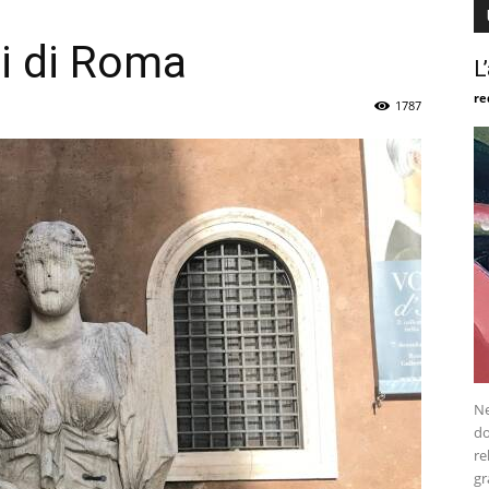
ti di Roma
L
re
1787
Ne
do
re
gr