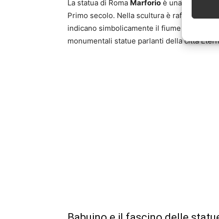
La statua di Roma
Marforio
è una statua mar
Primo secolo. Nella scultura è raffigurato p
indicano simbolicamente il fiume Tevere. Si 
monumentali statue parlanti della città Eter
Babuino e il fascino delle statu