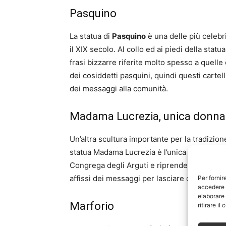
Pasquino
La statua di
Pasquino
è una delle più celebri,
il XIX secolo. Al collo ed ai piedi della sta
frasi bizzarre riferite molto spesso a quelle
dei cosiddetti pasquini, quindi questi cartell
dei messaggi alla comunità.
Madama Lucrezia, unica donna t
Un’altra scultura importante per la tradizio
statua Madama Lucrezia è l’unica scultura p
Congrega degli Arguti e riprende una matro
affissi dei messaggi per lasciare dei versi o 
Per fornir
accedere a
elaborare
Marforio
ritirare i