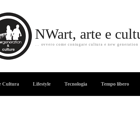
NWart, arte e cult
... ovvero come coniugare cultura e new generation
e Cultura
Lifestyle
Tecnologia
Tempo libero