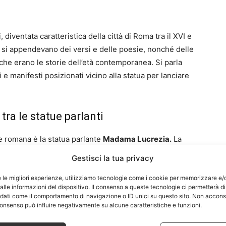
 diventata caratteristica della città di Roma tra il XVI e
tua si appendevano dei versi e delle poesie, nonché delle
 che erano le storie dell’età contemporanea. Si parla
i e manifesti posizionati vicino alla statua per lanciare
ra le statue parlanti
ne romana è la statua parlante
Madama Lucrezia.
La
arlante che rappresenta una donna. Appartiene alla
Gestisci la tua privacy
na romana. Anche vicino a questa scultura venivano
delle indicazioni alla comunità cittadina.
e le migliori esperienze, utilizziamo tecnologie come i cookie per memorizzare e/
lle informazioni del dispositivo. Il consenso a queste tecnologie ci permetterà di
 dati come il comportamento di navigazione o ID unici su questo sito. Non accons
l consenso può influire negativamente su alcune caratteristiche e funzioni.