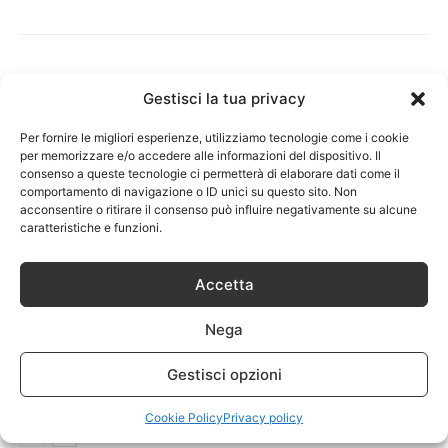
ARTICOLI CORRELATI
ALTRO DALL'AUTORE
Gestisci la tua privacy
Per fornire le migliori esperienze, utilizziamo tecnologie come i cookie
Sacchetti di tessuto per impreziosire i
per memorizzare e/o accedere alle informazioni del dispositivo. Il
tuoi regali
consenso a queste tecnologie ci permetterà di elaborare dati come il
comportamento di navigazione o ID unici su questo sito. Non
acconsentire o ritirare il consenso può influire negativamente su alcune
caratteristiche e funzioni.
Carta revolving e carta conto: cosa
cambia?
Accetta
Nega
6 prodotti per il mare da portare in
valigia
Gestisci opzioni
Cookie Policy
Privacy policy