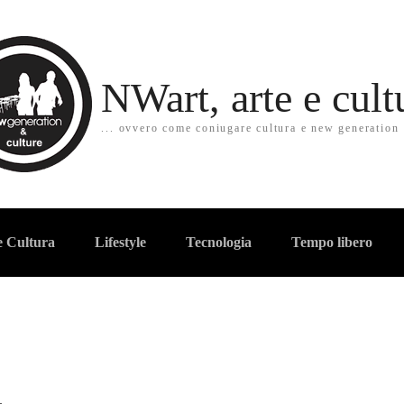
NWart, arte e cult
... ovvero come coniugare cultura e new generation
e Cultura
Lifestyle
Tecnologia
Tempo libero