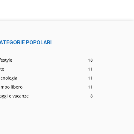
ATEGORIE POPOLARI
festyle
18
te
11
ecnologia
11
empo libero
11
aggi e vacanze
8