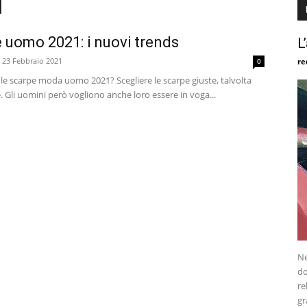
1
 uomo 2021: i nuovi trends
L
23 Febbraio 2021
0
re
le scarpe moda uomo 2021? Scegliere le scarpe giuste, talvolta
e. Gli uomini però vogliono anche loro essere in voga...
Ne
do
re
gr