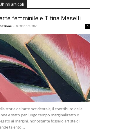
Ultimi articoli
’arte femminile e Titina Maselli
dazione
-
8 Ottobre 2025
0
lla storia dell’arte occidentale, il contributo delle
nne è stato per lungo tempo marginalizzato o
legato ai margini, nonostante fossero artiste di
ande talento....