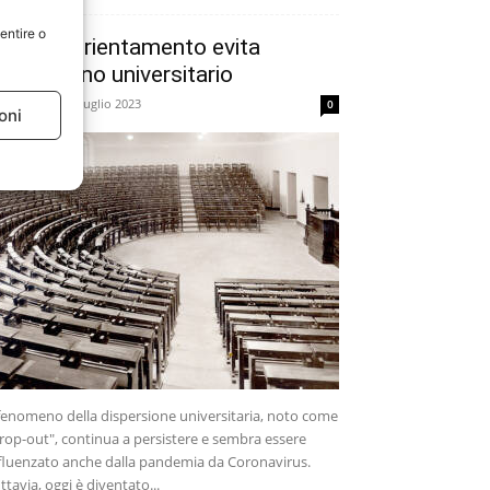
entire o
erché l’orientamento evita
’abbandono universitario
dazione
-
10 Luglio 2023
0
oni
 fenomeno della dispersione universitaria, noto come
rop-out", continua a persistere e sembra essere
fluenzato anche dalla pandemia da Coronavirus.
ttavia, oggi è diventato...