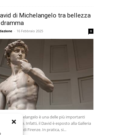
avid di Michelangelo tra bellezza
 dramma
dazione
-
16 Febbraio 2025
0
 David di Michelangelo è una delle più importanti
ulture italiane. Infatti, il David è esposto alla Galleria
ll'Accademia di Firenze. In pratica, si...
o